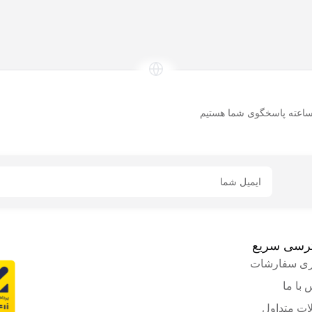
ری سفارشات
 با ما
ات متداول