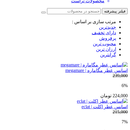
محصولات تراست
فیلتر پیشرفته
مرتب سازی بر اساس :
جدیدترین
دارای تخفیف
پرفروش
محبوب ترین
ارزان ترین
گرانترین
اسانس عطر مگاماره | megamare
239,000
6%
224,000
تومان
اسانس عطر اکلت | eclat
215,000
7%