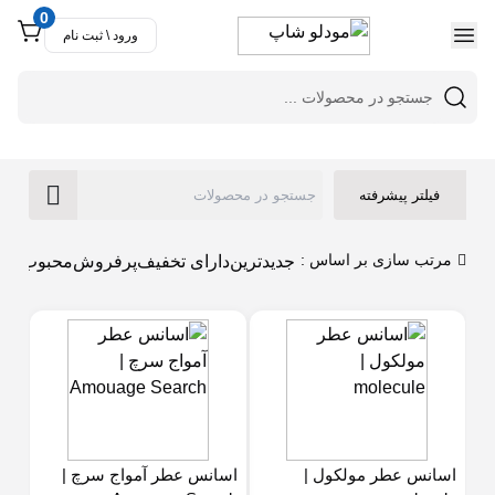
0
ورود \ ثبت نام
فیلتر پیشرفته
مرتب سازی بر اساس :
جدیدترین
دارای تخفیف
پرفروش
محبوب تری
اسانس عطر مولکول |
اسانس عطر آمواج سرچ |