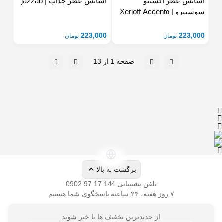
اسانس عطر اکسنتو
اسانس عطر جذاب | jazzab
سوسپیرو | Xerjoff Accento
223,000
223,000
تومان
تومان
تلفن پشتیبانی
از جدیدترین تخفیف ها با خبر شوید