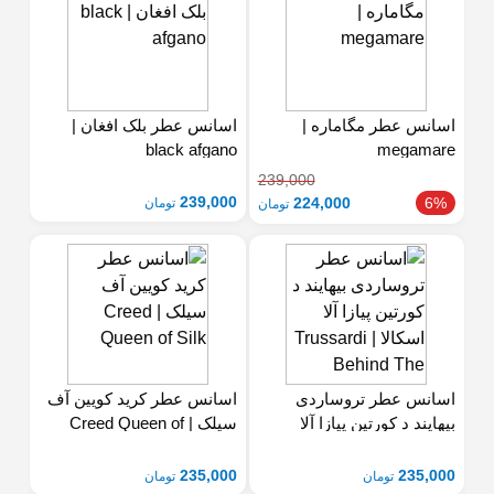
اسانس عطر مگاماره |
اسانس عطر بلک افغان |
black afgano
megamare
239,000
239,000
224,000
6%
تومان
تومان
اسانس عطر تروساردی
اسانس عطر کرید کویین آف
بیهایند د کورتین پیازا آلا
Silk
The Curtain Piazza Alla
235,000
235,000
تومان
تومان