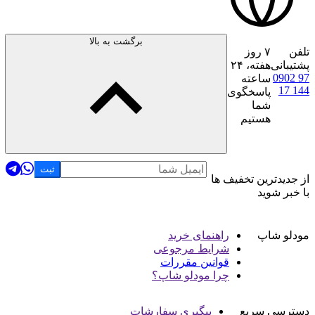
برگشت به بالا
تلفن
۷ روز
پشتیبانی
هفته، ۲۴
0902 97
ساعته
17 144
پاسخگوی
شما
هستیم
ایمیل
ای
واتس ا
تلگرا
اینستاگر
رو
ثبت
از جدیدترین تخفیف ها
با خبر شوید
مودلو شاپ
راهنمای خرید
شرایط مرجوعی
قوانین مقررات
چرا مودلو شاپ؟
دسترسی سریع
پیگیری سفارشات