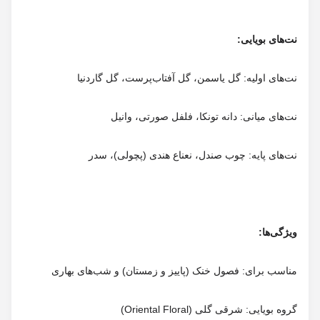
نت‌های پایه: چوب صندل، نعناع هندی (پچولی)، سدر